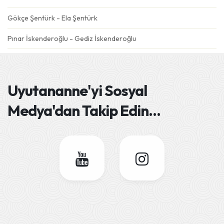
Gökçe Şentürk - Ela Şentürk
Pınar İskenderoğlu - Gediz İskenderoğlu
Gülseren Özdemir - Emre
Ebru Şahin - Derin Mavi
Uyutananne'yi
Sosyal
Deniz Eskiköy - Dolunay
Medya'dan Takip Edin
...
Semra Dursun Ateş - Gökçe Ateş
Esra Aydın - Adel
Sümeyra Tatlısöz - Yüsra
Seher&Fatih Gören - Barış
Selay Karaöz- Kaan
Seda Ak - Asel