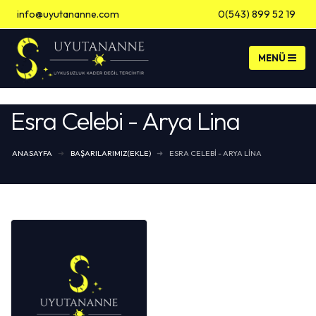
info@uyutananne.com
0(543) 899 52 19
Banka Hesap Bilgileri
Esra Celebi - Arya Lina
ANASAYFA
BAŞARILARIMIZ(EKLE)
ESRA CELEBI - ARYA LINA