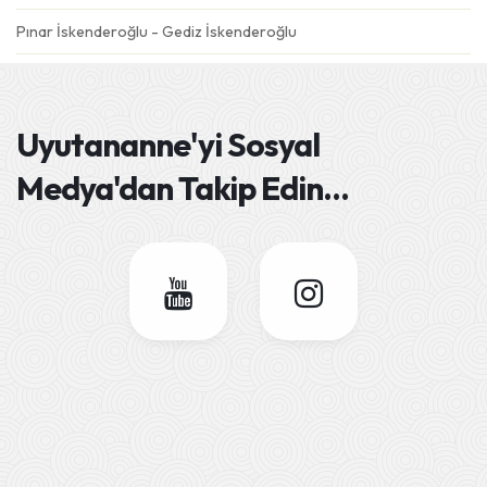
Pınar İskenderoğlu - Gediz İskenderoğlu
Gülseren Özdemir - Emre
Ebru Şahin - Derin Mavi
Uyutananne'yi
Sosyal
Deniz Eskiköy - Dolunay
Medya'dan Takip Edin
...
Semra Dursun Ateş - Gökçe Ateş
Esra Aydın - Adel
Sümeyra Tatlısöz - Yüsra
Seher&Fatih Gören - Barış
Selay Karaöz- Kaan
Seda Ak - Asel
Sedef Kutlu - Hüseyin