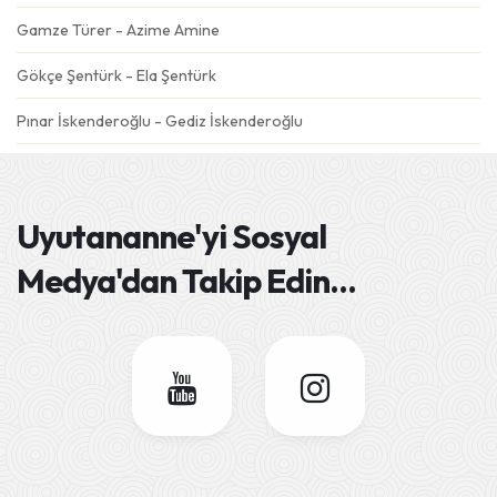
Gamze Türer - Azime Amine
Gökçe Şentürk - Ela Şentürk
Pınar İskenderoğlu - Gediz İskenderoğlu
Gülseren Özdemir - Emre
Ebru Şahin - Derin Mavi
Uyutananne'yi
Sosyal
Deniz Eskiköy - Dolunay
Medya'dan Takip Edin
...
Semra Dursun Ateş - Gökçe Ateş
Esra Aydın - Adel
Sümeyra Tatlısöz - Yüsra
Seher&Fatih Gören - Barış
Selay Karaöz- Kaan