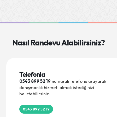
Seda Ak - Asel
Sedef Kutlu - Hüseyin
Nagehan Çetintaş - Kutay
Ezgi Akalın - Asel
Nasıl Randevu Alabilirsiniz?
Özlem Şerbetçi - Öykü
Tuğba ÇETİNOL TAŞTEMEL - Ege
Ayça Uçak - Miray
Telefonla
0543 899 52 19
numaralı telefonu arayarak
Yeliz Kafkas - Poyraz Kafkas
danışmanlık hizmeti almak istediğinizi
belirtebilirsiniz.
Gizem Demirtaş - Doruk
Cansu Göçer - Elif Defne
0543 899 52 19