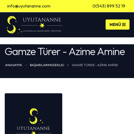
info@uyutananne.com
0(543) 899 52 19
Banka Hesap Bilgileri
Gamze Türer - Azime Amine
ANASAYFA
BAŞARILARIMIZ(EKLE)
GAMZE TÜRER - AZIME AMINE