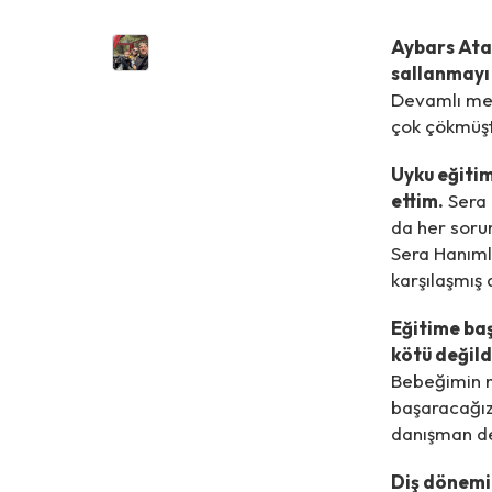
Aybars Ata 
sallanmayı 
Devamlı mem
çok çökmüş
Uyku eğitim
ettim.
Sera 
da her soru
Sera Hanımla
karşılaşmış
Eğitime ba
kötü değild
Bebeğimin 
başaracağız
danışman değ
Diş dönemim