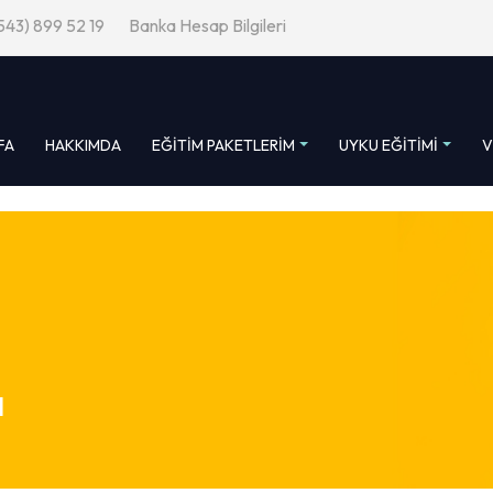
543) 899 52 19
Banka Hesap Bilgileri
FA
HAKKIMDA
EĞITIM PAKETLERIM
UYKU EĞITIMI
V
a