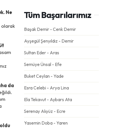
uk. Ne
Tüm Başarılarımız
 olarak
Başak Demir - Cenk Demir
Ayşegül Şenyıldız - Demir
üt
masam
Sultan Eder - Aras
Semüye Ünsal - Efe
ımız
Buket Ceylan - Yade
aha da
Esra Celebi - Arya Lina
ğildi.
rum
Ela Tekavut - Aybars Ata
a
Serenay Akyüz - Ecre
Yasemin Doba - Yaren
 oldu