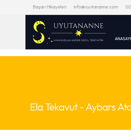
Başarı Hikayeleri
info@uyutananne.com
0(
ANASAY
Ela Tekavut - Aybars At