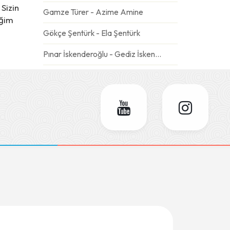
Sizin
Gamze Türer - Azime Amine
eğim
Gökçe Şentürk - Ela Şentürk
Pınar İskenderoğlu - Gediz İskenderoğlu
Gülseren Özdemir - Emre
Ebru Şahin - Derin Mavi
Deniz Eskiköy - Dolunay
Semra Dursun Ateş - Gökçe Ateş
Esra Aydın - Adel
Sümeyra Tatlısöz - Yüsra
Seher&Fatih Gören - Barış
Selay Karaöz- Kaan