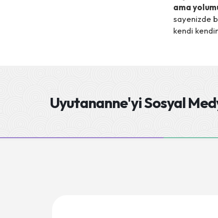
ama yolumu
sayenizde b
kendi kendi
Uyutananne'yi
Sosyal Medy