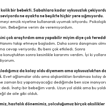
kolik bir bebekti. Sabahlara kadar uykusuzluk çekiyord
seviyordu ne ayakta ne beşikte hiçbir yere sığmıyordu.
eyi emzik niyetine kullanarak uyumak istiyordu. Psikolojik
tüm. Bebeğime verim de veremiyordum.
ini çok araştırdım ama yapabilir miyim diye çok teredd
Hanımı takip etmeye başladım. Daha sonra danışmanı ol
ma cevap veriyordu. Bu beni çok etkiledi. Sonra
 konuştuktan sonra kesinlikle kararımı verdim. İyi ki yollar
 diyorum.
şladığımız da kolay oldu diyemem ama uykusuzluktan d
i.
Evet ağlamalar oldu ama alışkanlıkları bırakması kolay de
ne zaman biz yapamayacağız dediğimde ben size inanıyo
 dedi. İnatçı bir bebeğim vardı. Uzun yol aldık ama bu yold
il de aile gibi olduk.
iz, hastalık dönemimiz, yolculuğumuz birçok aksilikler