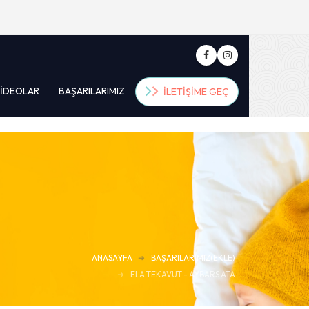
IDEOLAR
BAŞARILARIMIZ
İLETIŞIME GEÇ
ANASAYFA
BAŞARILARIMIZ(EKLE)
ELA TEKAVUT - AYBARS ATA