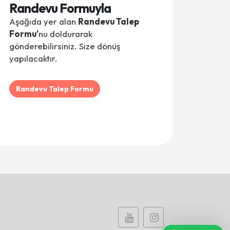
Randevu Formuyla
Seda Ak - Asel
Aşağıda yer alan
Randevu Talep
Formu'
nu doldurarak
Sedef Kutlu - Hüseyin
gönderebilirsiniz. Size dönüş
Nagehan Çetintaş - Kutay
yapılacaktır.
Ezgi Akalın - Asel
Randevu Talep Formu
Özlem Şerbetçi - Öykü
Tuğba ÇETİNOL TAŞTEMEL - Ege
Ayça Uçak - Miray
Yeliz Kafkas - Poyraz Kafkas
Gizem Demirtaş - Doruk
Cansu Göçer - Elif Defne