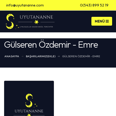
info@uyutananne.com
0(543) 899 52 19
Banka Hesap Bilgileri
Gülseren Özdemir - Emre
ANASAYFA
BAŞARILARIMIZ(EKLE)
GÜLSEREN ÖZDEMIR - EMRE