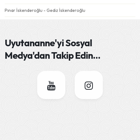
Pınar İskenderoğlu - Gediz İskenderoğlu
Gülseren Özdemir - Emre
Ebru Şahin - Derin Mavi
Uyutananne'yi
Sosyal
Deniz Eskiköy - Dolunay
Medya'dan Takip Edin
...
Semra Dursun Ateş - Gökçe Ateş
Esra Aydın - Adel
Sümeyra Tatlısöz - Yüsra
Seher&Fatih Gören - Barış
Selay Karaöz- Kaan
Seda Ak - Asel
Sedef Kutlu - Hüseyin