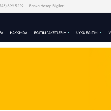
543) 899 52 19
Banka Hesap Bilgileri
FA
HAKKIMDA
EĞITIM PAKETLERIM
UYKU EĞITIMI
V