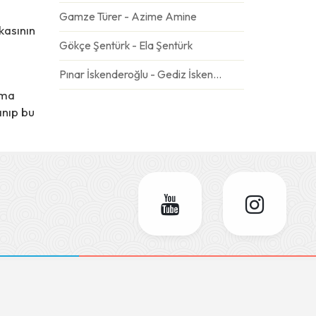
Gamze Türer - Azime Amine
kasının
Gökçe Şentürk - Ela Şentürk
Pınar İskenderoğlu - Gediz İskenderoğlu
ıma
Gülseren Özdemir - Emre
anıp bu
Ebru Şahin - Derin Mavi
Deniz Eskiköy - Dolunay
Semra Dursun Ateş - Gökçe Ateş
Esra Aydın - Adel
Sümeyra Tatlısöz - Yüsra
Seher&Fatih Gören - Barış
Selay Karaöz- Kaan