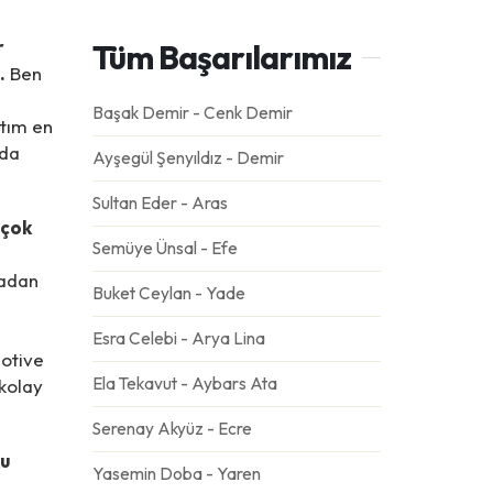
r
Tüm Başarılarımız
.
Ben
n
Başak Demir - Cenk Demir
ptım en
 da
Ayşegül Şenyıldız - Demir
Sultan Eder - Aras
 çok
Semüye Ünsal - Efe
madan
Buket Ceylan - Yade
Esra Celebi - Arya Lina
otive
Ela Tekavut - Aybars Ata
 kolay
Serenay Akyüz - Ecre
ku
Yasemin Doba - Yaren