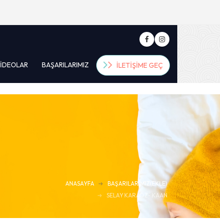
IDEOLAR
BAŞARILARIMIZ
İLETIŞIME GEÇ
ANASAYFA
BAŞARILARIMIZ(EKLE)
SELAY KARAÖZ- KAAN