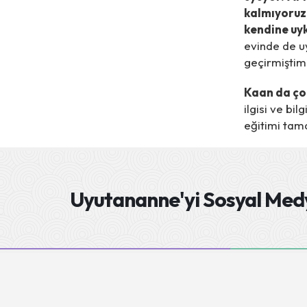
kalmıyoruz;
kendine uyk
evinde de u
geçirmiştim
Kaan da çok
ilgisi ve bi
eğitimi tam
Uyutananne'yi
Sosyal Medy