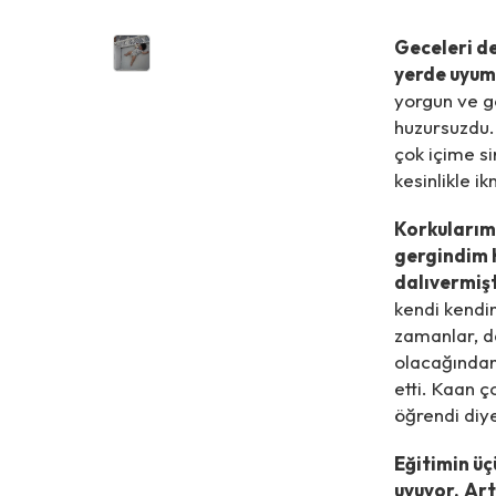
Geceleri d
yerde uyum
yorgun ve g
huzursuzdu.
çok içime s
kesinlikle i
Korkularım 
gergindim 
dalıvermişt
kendi kendi
zamanlar, d
olacağından
etti. Kaan ç
öğrendi diye
Eğitimin üç
uyuyor.
Art