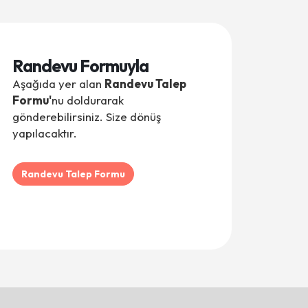
Seda Ak - Asel
Sedef Kutlu - Hüseyin
Randevu Formuyla
Nagehan Çetintaş - Kutay
Aşağıda yer alan
Randevu Talep
Formu'
nu doldurarak
Ezgi Akalın - Asel
gönderebilirsiniz. Size dönüş
Özlem Şerbetçi - Öykü
yapılacaktır.
Tuğba ÇETİNOL TAŞTEMEL - Ege
Randevu Talep Formu
Ayça Uçak - Miray
Yeliz Kafkas - Poyraz Kafkas
Gizem Demirtaş - Doruk
Cansu Göçer - Elif Defne