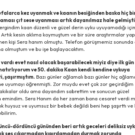
efalarca kez uyanmak ve kaanın besiğinden baska hiç bi
aması çıt sese uyanması artık dayanılmaz hale gelmişti
ergindim kaan düzenli ve güzel derin uyku uyuyamadığı içi
 Artık kesin aklıma koymuştum ve bir süre araştırmalar ya
inen kişi Sera hanım olmuştu. Telefon görüşmemiz sonunda
kna olmuştum ve bu işe başlayacaktım.
vardı evet nasıl olacak başarabilecek miyiz diye ilk gün
hatırlıyorum ve 50. dakika Kaan kendi kendine uykuya
i, şaşırmıştım.
Bazı günler ağlamalı bazı günler hiç ağla
ne uyumayı öğrenmişti. Zor muydu evet çok zor geçirdiğim
akikalar oldu ama dayandım sabrettim ve sonucun güzel
 emindim. Sera Hanım da her zaman bana cesaret verdi m
ok huysuz ve uyumsuz bir bebek değildi beni hep şaşırttı ve
bilirim.
üncü-dördüncü gününden beri artık geceleri deliksiz uy
ık ses çıkarmadan kıpırdamadan durmak zorunda