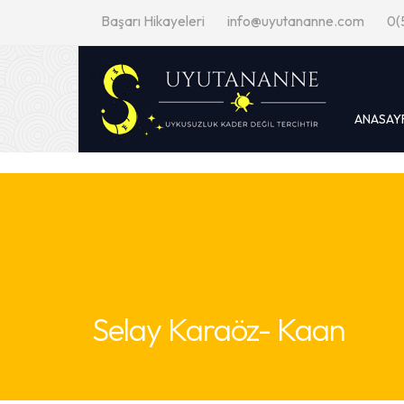
Başarı Hikayeleri
info@uyutananne.com
0(
ANASAY
Selay Karaöz- Kaan