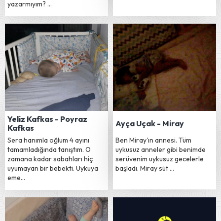
yazarmıyım? …
Yeliz Kafkas - Poyraz
Ayça Uçak - Miray
Kafkas
Sera hanımla oğlum 4 ayını
Ben Miray'ın annesi. Tüm
tamamladığında tanıştım. O
uykusuz anneler gibi benimde
zamana kadar sabahları hiç
serüvenim uykusuz gecelerle
uyumayan bir bebekti. Uykuya
başladı. Miray süt …
eme…