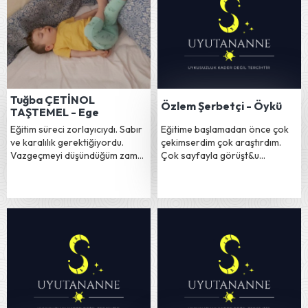
Tuğba ÇETİNOL
Özlem Şerbetçi - Öykü
TAŞTEMEL - Ege
Eğitim süreci zorlayıcıydı. Sabır
Eğitime başlamadan önce çok
ve karalılık gerektiğiyordu.
çekimserdim çok araştırdım.
Vazgeçmeyi düşündüğüm zam…
Çok sayfayla görüşt&u…