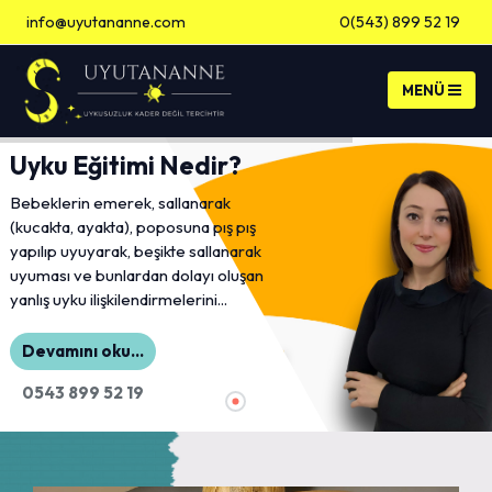
info@uyutananne.com
0(543) 899 52 19
Banka Hesap Bilgileri
Uyku Eğitimi Nedir?
Bebeklerin emerek, sallanarak
(kucakta, ayakta), poposuna pış pış
yapılıp uyuyarak, beşikte sallanarak
uyuması ve bunlardan dolayı oluşan
yanlış uyku ilişkilendirmelerini...
Devamını oku...
0543 899 52 19