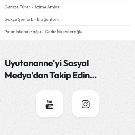
Gamze Türer - Azime Amine
Gökçe Şentürk - Ela Şentürk
Pınar İskenderoğlu - Gediz İskenderoğlu
Gülseren Özdemir - Emre
Ebru Şahin - Derin Mavi
Uyutananne'yi
Sosyal
Deniz Eskiköy - Dolunay
Medya'dan Takip Edin
...
Semra Dursun Ateş - Gökçe Ateş
Esra Aydın - Adel
Sümeyra Tatlısöz - Yüsra
Seher&Fatih Gören - Barış
Selay Karaöz- Kaan