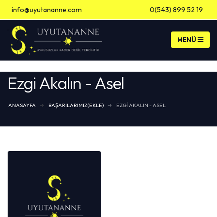
info@uyutananne.com
0(543) 899 52 19
Banka Hesap Bilgileri
Ezgi Akalın - Asel
ANASAYFA
BAŞARILARIMIZ(EKLE)
EZGI AKALIN - ASEL