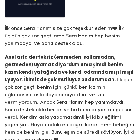
İlk önce Sera Hanım size çok teşekkür ederim❤️ İlk
üç gün çok zor geçti ama Sera Hanım hep benim
yanımdaydı ve bana destek oldu.
Asel asla desteksiz (emmeden, sallamadan,
gezmeden) uyamaz diyordum ama şimdi benim
kızım kendi yatağında ve kendi odasında mışıl mışıl
uyuyor. İkimiz de çok mutluyuz bu durumdan.
İlk gün
çok zor geçti benim için; çünkü ben kızımın
ağlamasına asla dayanamıyordum ve izin
vermiyordum. Ancak Sera Hanım hep yanımdaydı.
Bana destek oldu her an ve bu bana dayanma gücünü
verdi. Kendim asla yapamazdım!! İyi ki bu eğitimi
yapmışım. Hayatımdaki en doğru karar. Hem bebeğim
hem de benim için. Bunu eşim de sürekli söylüyor. İyi ki
varsınız Sera Hanım.❤️