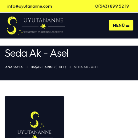
info@uyutananne.com
0(543) 899 52 19
Banka Hesap Bilgileri
Seda Ak - Asel
ANASAYFA
BAŞARILARIMIZ(EKLE)
SEDA AK - ASEL