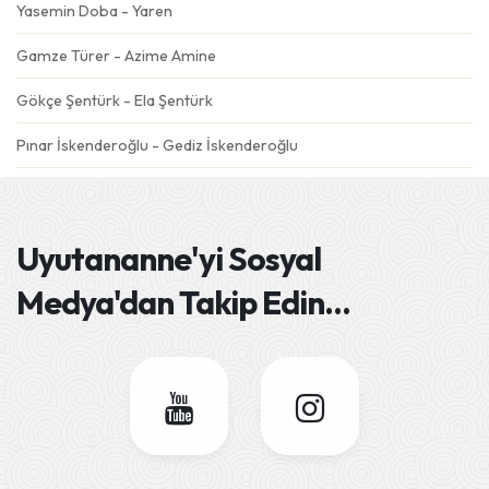
Yasemin Doba - Yaren
Gamze Türer - Azime Amine
Gökçe Şentürk - Ela Şentürk
Pınar İskenderoğlu - Gediz İskenderoğlu
Gülseren Özdemir - Emre
Ebru Şahin - Derin Mavi
Uyutananne'yi
Sosyal
Deniz Eskiköy - Dolunay
Medya'dan Takip Edin
...
Semra Dursun Ateş - Gökçe Ateş
Esra Aydın - Adel
Sümeyra Tatlısöz - Yüsra
Seher&Fatih Gören - Barış