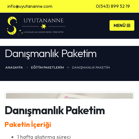
info@uyutananne.com
0(543) 899 52 19
Banka Hesap Bilgileri
Danışmanlık Paketim
ANASAYFA
EĞITIM PAKETLERIM
DANIŞMANLIK PAKETIM
Danışmanlık Paketim
Paketin İçeriği
1 hafta alıştırma süreci